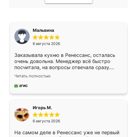
Мальвина
6 августа 2026
Заказывала кухню в Ренессанс, осталась
очень довольна. Менеджер всё быстро
посчитала, на вопросы отвечала сразу.
Замерщик приехал в субботу, подошёл к
Читать полностью
делу со всей ответственностью. Собрали
за день, ребята работали аккуратно, даже
пыли почти не было. Качество отличное,
ящики ходят плавно, ничего не скрипит.
Всё подошло как влитое.
Игорь М.
6 августа 2026
На самом деле в Ренессанс уже не первый