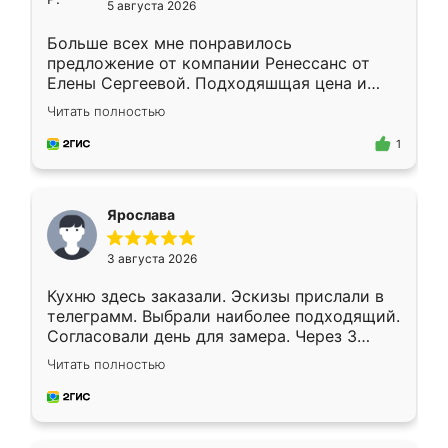
5 августа 2026
Больше всех мне понравилось
предложение от компании Ренессанс от
Елены Сергеевой. Подходяшщая цена и
короткие сроки изготовления. Приехавший
Читать полностью
для замера сотрудник Владислав
предложил по моему эскизу самый
1
подходящий вариант шкафа. Немного его
видоизменил, получилось даже лучше, чем
я хотела.
Ярослава
3 августа 2026
Кухню здесь заказали. Эскизы прислали в
телеграмм. Выбрали наиболее подходящий.
Согласовали день для замера. Через 3
недели кухня была уже готова. Остались
Читать полностью
довольны работой. Спасибо Ренессанс
мебель за качественную работу!