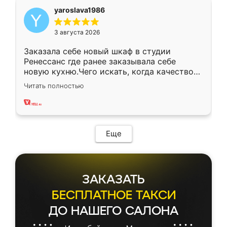
yaroslava1986
3 августа 2026
Заказала себе новый шкаф в студии
Ренессанс где ранее заказывала себе
новую кухню.Чего искать, когда качеством
вполне довольна. Служит кухня уже почти
Читать полностью
два года, нареканий нет.
Еще
ЗАКАЗАТЬ
БЕСПЛАТНОЕ ТАКСИ
ДО НАШЕГО САЛОНА