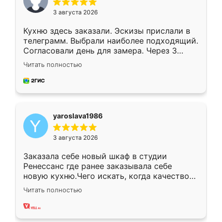
3 августа 2026
Кухню здесь заказали. Эскизы прислали в
телеграмм. Выбрали наиболее подходящий.
Согласовали день для замера. Через 3
недели кухня была уже готова. Остались
Читать полностью
довольны работой. Спасибо Ренессанс
мебель за качественную работу!
yaroslava1986
3 августа 2026
Заказала себе новый шкаф в студии
Ренессанс где ранее заказывала себе
новую кухню.Чего искать, когда качеством
вполне довольна. Служит кухня уже почти
Читать полностью
два года, нареканий нет.