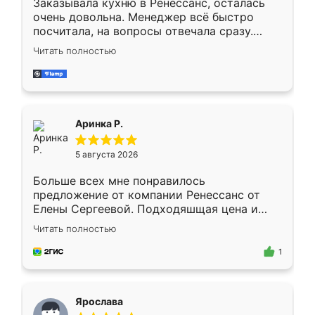
Заказывала кухню в Ренессанс, осталась
очень довольна. Менеджер всё быстро
посчитала, на вопросы отвечала сразу.
Замерщик приехал в субботу, подошёл к
Читать полностью
делу со всей ответственностью. Собрали
за день, ребята работали аккуратно, даже
пыли почти не было. Качество отличное,
ящики ходят плавно, ничего не скрипит.
Всё подошло как влитое.
Аринка Р.
5 августа 2026
Больше всех мне понравилось
предложение от компании Ренессанс от
Елены Сергеевой. Подходяшщая цена и
короткие сроки изготовления. Приехавший
Читать полностью
для замера сотрудник Владислав
предложил по моему эскизу самый
1
подходящий вариант шкафа. Немного его
видоизменил, получилось даже лучше, чем
я хотела.
Ярослава