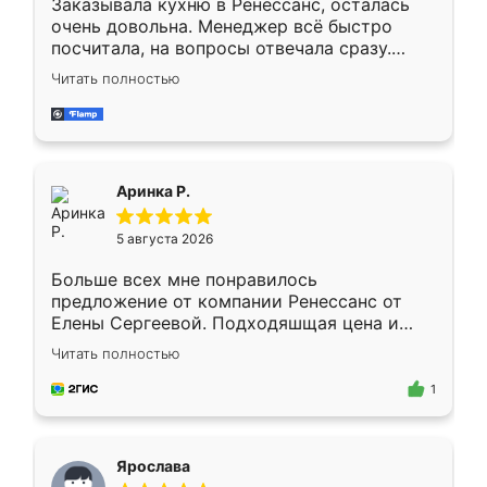
Заказывала кухню в Ренессанс, осталась
очень довольна. Менеджер всё быстро
посчитала, на вопросы отвечала сразу.
Замерщик приехал в субботу, подошёл к
Читать полностью
делу со всей ответственностью. Собрали
за день, ребята работали аккуратно, даже
пыли почти не было. Качество отличное,
ящики ходят плавно, ничего не скрипит.
Всё подошло как влитое.
Аринка Р.
5 августа 2026
Больше всех мне понравилось
предложение от компании Ренессанс от
Елены Сергеевой. Подходяшщая цена и
короткие сроки изготовления. Приехавший
Читать полностью
для замера сотрудник Владислав
предложил по моему эскизу самый
1
подходящий вариант шкафа. Немного его
видоизменил, получилось даже лучше, чем
я хотела.
Ярослава