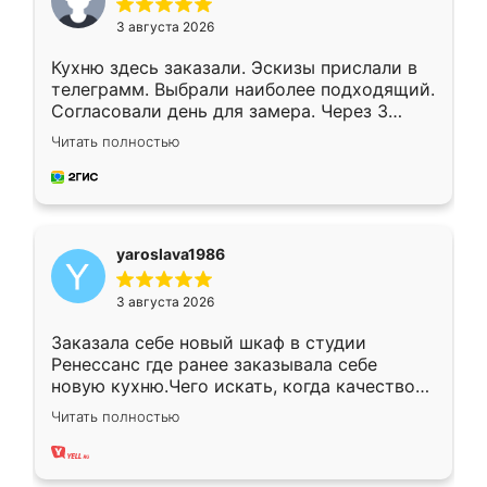
3 августа 2026
Кухню здесь заказали. Эскизы прислали в
телеграмм. Выбрали наиболее подходящий.
Согласовали день для замера. Через 3
недели кухня была уже готова. Остались
Читать полностью
довольны работой. Спасибо Ренессанс
мебель за качественную работу!
yaroslava1986
3 августа 2026
Заказала себе новый шкаф в студии
Ренессанс где ранее заказывала себе
новую кухню.Чего искать, когда качеством
вполне довольна. Служит кухня уже почти
Читать полностью
два года, нареканий нет.