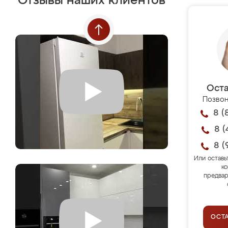
Отзывы наших клиентов
Оста
Позвон
8 (
8 (
8 (
Или оставь
ко
предвар
ОСТ