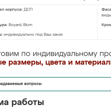
ал корпуса:
ДСП
Фаса
виды
ура:
Boyard, Blum
Кром
ы:
индивидуально под Ваш заказ
товим по индивидуальному про
е размеры, цвета и материа
задаваемые вопросы
ма работы