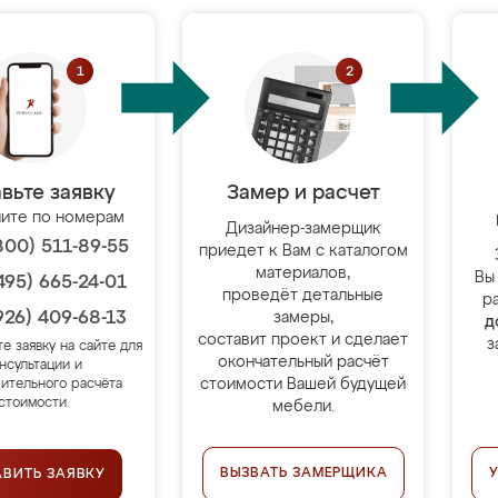
вьте заявку
Замер и расчет
ите по номерам
Дизайнер-замерщик
800) 511-89-55
приедет к Вам с каталогом
материалов,
Вы
495) 665-24-01
проведёт детальные
р
926) 409-68-13
замеры,
д
составит проект и сделает
з
те заявку на сайте для
окончательный расчёт
нсультации и
стоимости Вашей будущей
ительного расчёта
стоимости.
мебели.
ВЫЗВАТЬ ЗАМЕРЩИКА
АВИТЬ ЗАЯВКУ