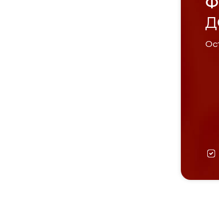
Ф
Д
Ост