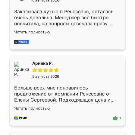
6 августа 2026
мебели буду заказывать только здесь.
Заказывала кухню в Ренессанс, осталась
очень довольна. Менеджер всё быстро
посчитала, на вопросы отвечала сразу.
Замерщик приехал в субботу, подошёл к
Читать полностью
делу со всей ответственностью. Собрали
за день, ребята работали аккуратно, даже
пыли почти не было. Качество отличное,
ящики ходят плавно, ничего не скрипит.
Всё подошло как влитое.
Аринка Р.
5 августа 2026
Больше всех мне понравилось
предложение от компании Ренессанс от
Елены Сергеевой. Подходяшщая цена и
короткие сроки изготовления. Приехавший
Читать полностью
для замера сотрудник Владислав
предложил по моему эскизу самый
1
подходящий вариант шкафа. Немного его
видоизменил, получилось даже лучше, чем