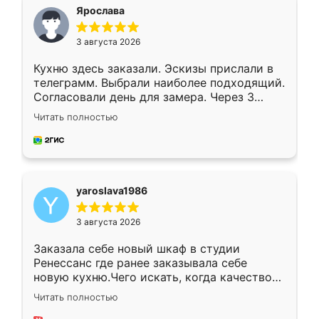
я хотела.
Ярослава
3 августа 2026
Кухню здесь заказали. Эскизы прислали в
телеграмм. Выбрали наиболее подходящий.
Согласовали день для замера. Через 3
недели кухня была уже готова. Остались
Читать полностью
довольны работой. Спасибо Ренессанс
мебель за качественную работу!
yaroslava1986
3 августа 2026
Заказала себе новый шкаф в студии
Ренессанс где ранее заказывала себе
новую кухню.Чего искать, когда качеством
вполне довольна. Служит кухня уже почти
Читать полностью
два года, нареканий нет.