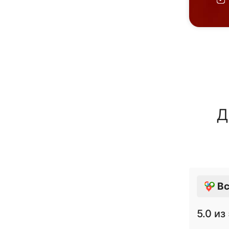
Д
Вс
5.0
из 