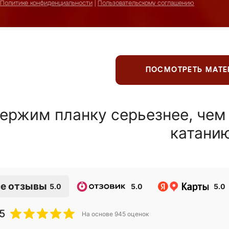
Политике конфиденциальности
|
Пользовательскому соглашению
ПОСМОТРЕТЬ МАТ
ержим планку серьезнее, чем
катани
е отзывы
5.0
5.0
5.0
5
На основе
945
оценок