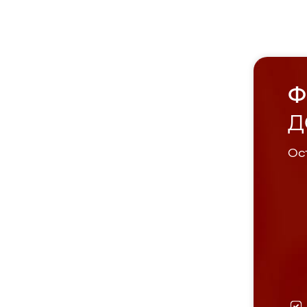
Ф
Д
Ост