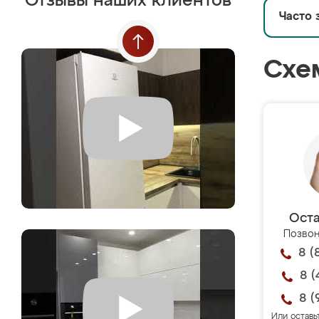
Отзывы наших клиентов
Часто 
Схе
Оста
Позвон
8 (
8 (
8 (
Или оставь