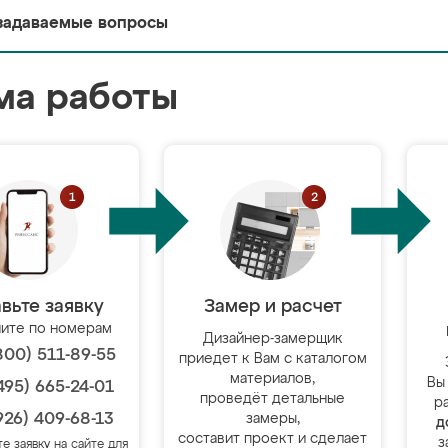
задаваемые вопросы
ма работы
вьте заявку
Замер и расчет
ите по номерам
Дизайнер-замерщик
800) 511-89-55
приедет к Вам с каталогом
материалов,
Вы
495) 665-24-01
проведёт детальные
р
926) 409-68-13
замеры,
д
составит проект и сделает
з
те заявку на сайте для