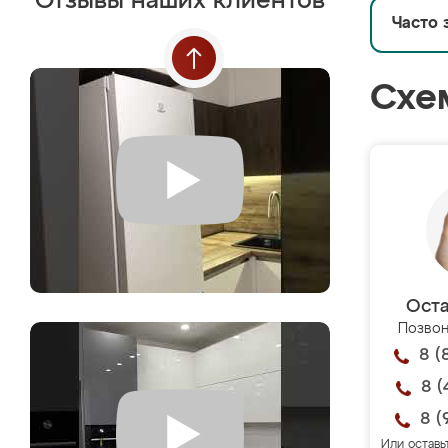
Отзывы наших клиентов
Часто 
Схе
Оста
Позвон
8 (
8 (
8 (
Или оставь