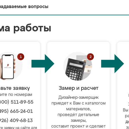
задаваемые вопросы
ма работы
вьте заявку
Замер и расчет
ите по номерам
Дизайнер-замерщик
800) 511-89-55
приедет к Вам с каталогом
материалов,
Вы
495) 665-24-01
проведёт детальные
р
926) 409-68-13
замеры,
д
составит проект и сделает
з
те заявку на сайте для