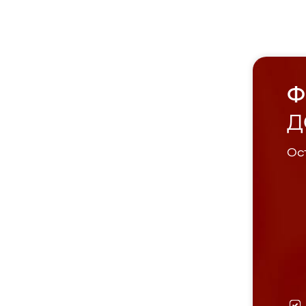
Ф
Д
Ост