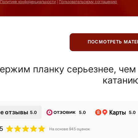
Политике конфиденциальности
|
Пользовательскому соглашению
ПОСМОТРЕТЬ МАТ
ержим планку серьезнее, чем
катани
е отзывы
5.0
5.0
5.0
5
На основе
945
оценок