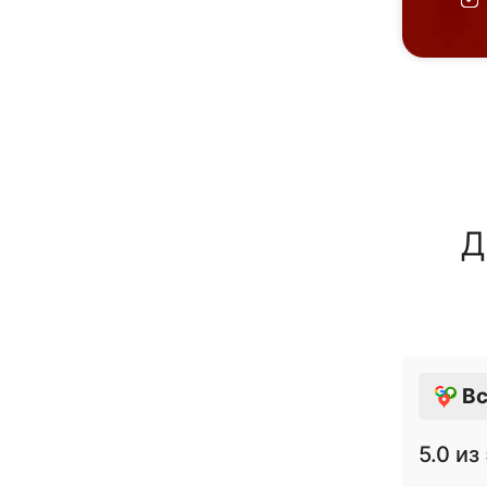
Д
Вс
5.0
из 