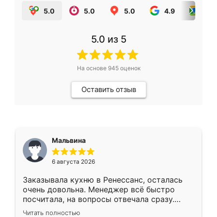
5.0
5.0
5.0
4.9
5.0
5.0
из 5
На основе
945
оценок
Оставить отзыв
Мальвина
6 августа 2026
Заказывала кухню в Ренессанс, осталась
очень довольна. Менеджер всё быстро
посчитала, на вопросы отвечала сразу.
Замерщик приехал в субботу, подошёл к
Читать полностью