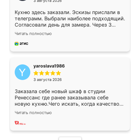
3 августа 2026
Кухню здесь заказали. Эскизы прислали в
телеграмм. Выбрали наиболее подходящий.
Согласовали день для замера. Через 3
недели кухня была уже готова. Остались
Читать полностью
довольны работой. Спасибо Ренессанс
мебель за качественную работу!
yaroslava1986
3 августа 2026
Заказала себе новый шкаф в студии
Ренессанс где ранее заказывала себе
новую кухню.Чего искать, когда качеством
вполне довольна. Служит кухня уже почти
Читать полностью
два года, нареканий нет.