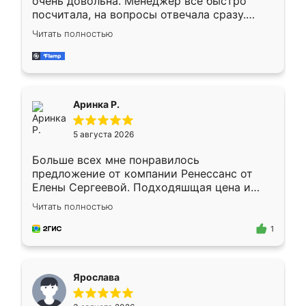
очень довольна. Менеджер всё быстро
посчитала, на вопросы отвечала сразу.
Замерщик приехал в субботу, подошёл к
Читать полностью
делу со всей ответственностью. Собрали
за день, ребята работали аккуратно, даже
пыли почти не было. Качество отличное,
ящики ходят плавно, ничего не скрипит.
Всё подошло как влитое.
Аринка Р.
5 августа 2026
Больше всех мне понравилось
предложение от компании Ренессанс от
Елены Сергеевой. Подходяшщая цена и
короткие сроки изготовления. Приехавший
Читать полностью
для замера сотрудник Владислав
предложил по моему эскизу самый
1
подходящий вариант шкафа. Немного его
видоизменил, получилось даже лучше, чем
я хотела.
Ярослава