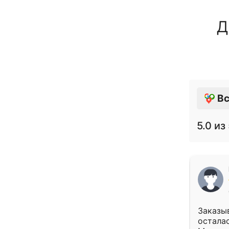
Д
Вс
5.0
из 
Заказыв
осталас