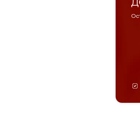
Д
Ост