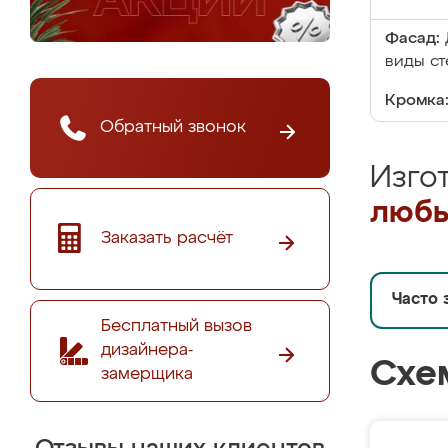
Фасад:
виды ст
Кромка
Обратный звонок
Изго
любы
Заказать расчёт
Часто 
Бесплатный вызов
дизайнера-
Схе
замерщика