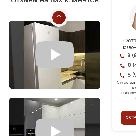
Отзывы наших клиентов
Оста
Позвон
8 (
8 (
8 (
Или оставь
ко
предвар
ОСТ