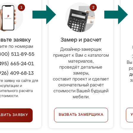
вьте заявку
Замер и расчет
ите по номерам
Дизайнер-замерщик
800) 511-89-55
приедет к Вам с каталогом
материалов,
Вы
495) 665-24-01
проведёт детальные
р
926) 409-68-13
замеры,
д
составит проект и сделает
з
те заявку на сайте для
окончательный расчёт
нсультации и
стоимости Вашей будущей
ительного расчёта
стоимости.
мебели.
ВЫЗВАТЬ ЗАМЕРЩИКА
АВИТЬ ЗАЯВКУ