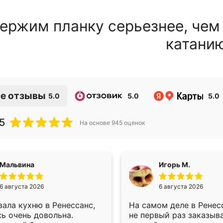
ержим планку серьезнее, чем
катани
е отзывы
5.0
5.0
5.0
5
На основе
945
оценок
Мальвина
Игорь М.
6 августа 2026
6 августа 2026
ала кухню в Ренессанс,
На самом деле в Ренес
ь очень довольна.
не первый раз заказыв