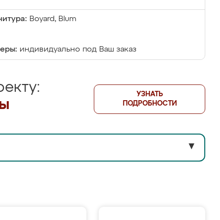
итура:
Boyard, Blum
еры:
индивидуально под Ваш заказ
екту:
УЗНАТЬ
лы
ПОДРОБНОСТИ
▼