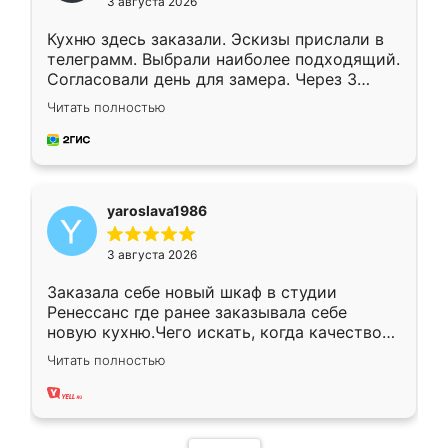
3 августа 2026
Кухню здесь заказали. Эскизы прислали в
телеграмм. Выбрали наиболее подходящий.
Согласовали день для замера. Через 3
недели кухня была уже готова. Остались
Читать полностью
довольны работой. Спасибо Ренессанс
мебель за качественную работу!
yaroslava1986
3 августа 2026
Заказала себе новый шкаф в студии
Ренессанс где ранее заказывала себе
новую кухню.Чего искать, когда качеством
вполне довольна. Служит кухня уже почти
Читать полностью
два года, нареканий нет.