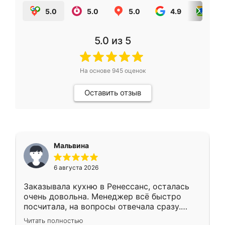
5.0
5.0
5.0
4.9
5.0
5.0
из 5
На основе
945
оценок
Оставить отзыв
Мальвина
6 августа 2026
Заказывала кухню в Ренессанс, осталась
очень довольна. Менеджер всё быстро
посчитала, на вопросы отвечала сразу.
Замерщик приехал в субботу, подошёл к
Читать полностью