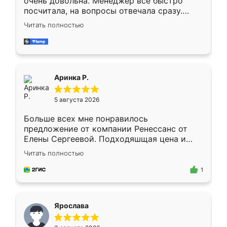
очень довольна. Менеджер всё быстро
посчитала, на вопросы отвечала сразу.
Замерщик приехал в субботу, подошёл к
Читать полностью
делу со всей ответственностью. Собрали
за день, ребята работали аккуратно, даже
пыли почти не было. Качество отличное,
ящики ходят плавно, ничего не скрипит.
Всё подошло как влитое.
Аринка Р.
5 августа 2026
Больше всех мне понравилось
предложение от компании Ренессанс от
Елены Сергеевой. Подходяшщая цена и
короткие сроки изготовления. Приехавший
Читать полностью
для замера сотрудник Владислав
предложил по моему эскизу самый
1
подходящий вариант шкафа. Немного его
видоизменил, получилось даже лучше, чем
я хотела.
Ярослава