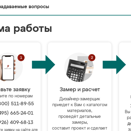
задаваемые вопросы
ма работы
вьте заявку
Замер и расчет
ите по номерам
Дизайнер-замерщик
800) 511-89-55
приедет к Вам с каталогом
материалов,
Вы
495) 665-24-01
проведёт детальные
р
926) 409-68-13
замеры,
д
составит проект и сделает
з
те заявку на сайте для