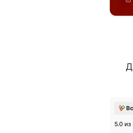
Д
Вс
5.0
из 