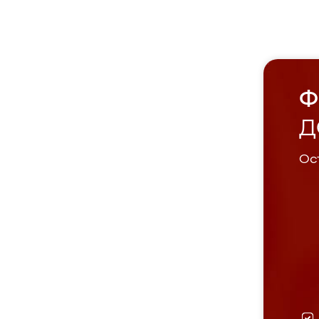
Ф
Д
Ост