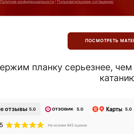
Политике конфиденциальности
|
Пользовательскому соглашению
ПОСМОТРЕТЬ МАТ
ержим планку серьезнее, чем
катани
е отзывы
5.0
5.0
5.0
5
На основе
945
оценок