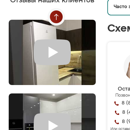
Отзывы наших клиентов
Часто 
Схе
Оста
Позвон
8 (
8 (
8 (
Или оставь