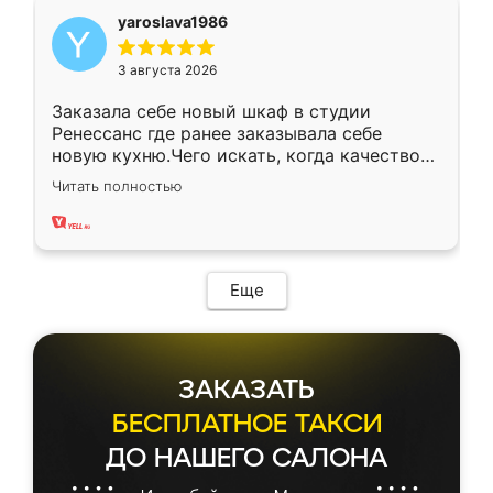
yaroslava1986
3 августа 2026
Заказала себе новый шкаф в студии
Ренессанс где ранее заказывала себе
новую кухню.Чего искать, когда качеством
вполне довольна. Служит кухня уже почти
Читать полностью
два года, нареканий нет.
Еще
ЗАКАЗАТЬ
БЕСПЛАТНОЕ ТАКСИ
ДО НАШЕГО САЛОНА