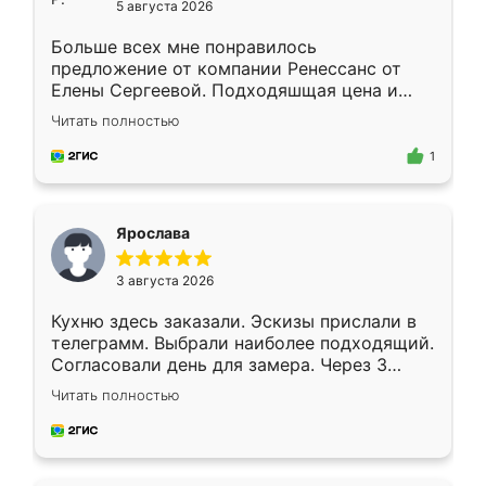
5 августа 2026
Больше всех мне понравилось
предложение от компании Ренессанс от
Елены Сергеевой. Подходяшщая цена и
короткие сроки изготовления. Приехавший
Читать полностью
для замера сотрудник Владислав
предложил по моему эскизу самый
1
подходящий вариант шкафа. Немного его
видоизменил, получилось даже лучше, чем
я хотела.
Ярослава
3 августа 2026
Кухню здесь заказали. Эскизы прислали в
телеграмм. Выбрали наиболее подходящий.
Согласовали день для замера. Через 3
недели кухня была уже готова. Остались
Читать полностью
довольны работой. Спасибо Ренессанс
мебель за качественную работу!