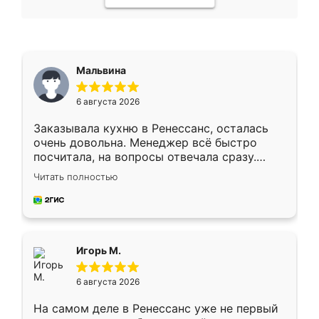
Мальвина
6 августа 2026
Заказывала кухню в Ренессанс, осталась
очень довольна. Менеджер всё быстро
посчитала, на вопросы отвечала сразу.
Замерщик приехал в субботу, подошёл к
Читать полностью
делу со всей ответственностью. Собрали
за день, ребята работали аккуратно, даже
пыли почти не было. Качество отличное,
ящики ходят плавно, ничего не скрипит.
Всё подошло как влитое.
Игорь М.
6 августа 2026
На самом деле в Ренессанс уже не первый