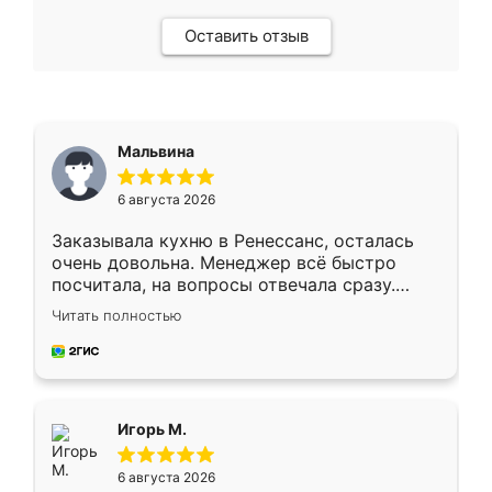
Оставить отзыв
Мальвина
6 августа 2026
Заказывала кухню в Ренессанс, осталась
очень довольна. Менеджер всё быстро
посчитала, на вопросы отвечала сразу.
Замерщик приехал в субботу, подошёл к
Читать полностью
делу со всей ответственностью. Собрали
за день, ребята работали аккуратно, даже
пыли почти не было. Качество отличное,
ящики ходят плавно, ничего не скрипит.
Всё подошло как влитое.
Игорь М.
6 августа 2026