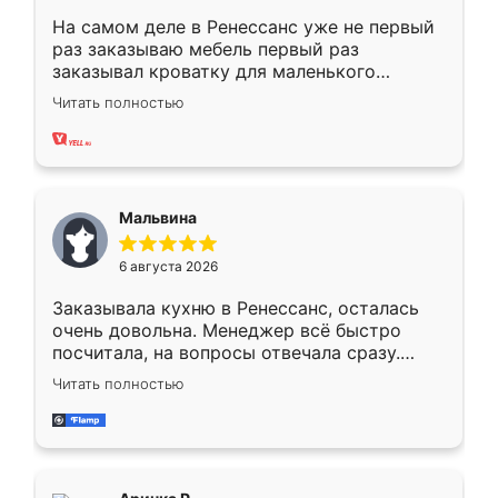
На самом деле в Ренессанс уже не первый
раз заказываю мебель первый раз
заказывал кроватку для маленького
ребёнка при его рождении ,во второй раз
Читать полностью
заказал шкаф-купе. По качеству очень
хорошее сборка достаточно быстрая,
также адекватные цены. До этого
сравнивал с разными конкурентами в этом
сегменте ,выбор у конкурентов куда
Мальвина
меньше, здесь же он более разнообразный.
Мне нравится ,если что-то потребуется из
6 августа 2026
мебели буду заказывать только здесь.
Заказывала кухню в Ренессанс, осталась
очень довольна. Менеджер всё быстро
посчитала, на вопросы отвечала сразу.
Замерщик приехал в субботу, подошёл к
Читать полностью
делу со всей ответственностью. Собрали
за день, ребята работали аккуратно, даже
пыли почти не было. Качество отличное,
ящики ходят плавно, ничего не скрипит.
Всё подошло как влитое.