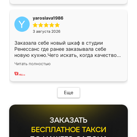
yaroslava1986
3 августа 2026
Заказала себе новый шкаф в студии
Ренессанс где ранее заказывала себе
новую кухню.Чего искать, когда качеством
вполне довольна. Служит кухня уже почти
Читать полностью
два года, нареканий нет.
Еще
ЗАКАЗАТЬ
БЕСПЛАТНОЕ ТАКСИ