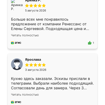
Аринка Р.
5 августа 2026
Больше всех мне понравилось
предложение от компании Ренессанс от
Елены Сергеевой. Подходяшщая цена и
короткие сроки изготовления. Приехавший
Читать полностью
для замера сотрудник Владислав
предложил по моему эскизу самый
1
подходящий вариант шкафа. Немного его
видоизменил, получилось даже лучше, чем
я хотела.
Ярослава
3 августа 2026
Кухню здесь заказали. Эскизы прислали в
телеграмм. Выбрали наиболее подходящий.
Согласовали день для замера. Через 3
недели кухня была уже готова. Остались
Читать полностью
довольны работой. Спасибо Ренессанс
мебель за качественную работу!