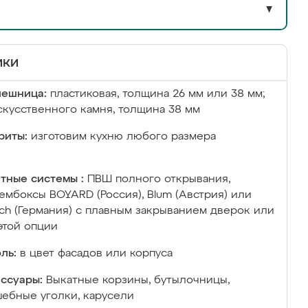
▼
ики
лешница:
пластиковая, толщина 26 мм или 38 мм;
скусственного камня, толщина 38 мм
риты:
изготовим кухню любого размера
тные системы :
ПВШ полного открывания,
ембоксы BOYARD (Россия), Blum (Австрия) или
ich (Германия) с плавным закрыванием дверок или
этой опции
ль:
в цвет фасадов или корпуса
ссуары:
Выкатные корзины, бутылочницы,
ебные уголки, карусели