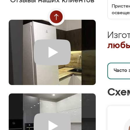
Отзывы наших клиентов
Пристен
освеще
Изго
любы
Часто 
Схе