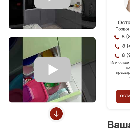
Оста
Позвон
8 (
8 (
8 (
Или оставь
ко
предвар
ОСТ
Ваша