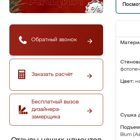
Посмот
Обратный звонок
Матери
Стенова
фотопе
Заказать расчёт
Цвет:
н
Бесплатный вызов
дизайнера-
Сушка д
замерщика
Подъем
Blum (А