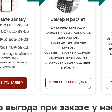
вьте заявку
Замер и расчет
ите по номерам
Дизайнер-замерщик
800) 511-89-55
приедет к Вам с каталогом
материалов,
Вы
495) 665-24-01
проведёт детальные
р
926) 409-68-13
замеры,
д
составит проект и сделает
з
те заявку на сайте для
окончательный расчёт
нсультации и
стоимости Вашей будущей
ительного расчёта
стоимости.
мебели.
ВЫЗВАТЬ ЗАМЕРЩИКА
АВИТЬ ЗАЯВКУ
 выгода при заказе у на