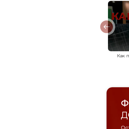
Как 
Ф
Д
Ост