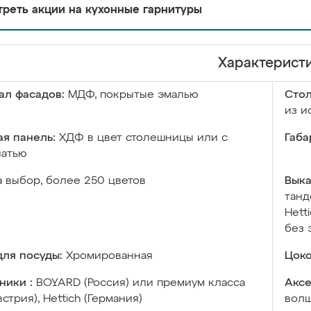
реть акции на кухонные гарнитуры
Характерист
ал фасадов:
МДФ, покрытые эмалью
Сто
из и
я панель:
ХДФ в цвет столешницы или с
Габа
чатью
а выбор, более 250 цветов
Выка
танд
Hett
без 
ля посуды:
Хромированная
Цоко
ники :
BOYARD (Россия) или премиум класса
Аксе
встрия), Hettich (Германия)
волш