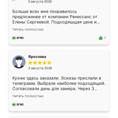
5 августа 2026
Больше всех мне понравилось
предложение от компании Ренессанс от
Елены Сергеевой. Подходяшщая цена и
короткие сроки изготовления. Приехавший
Читать полностью
для замера сотрудник Владислав
предложил по моему эскизу самый
1
подходящий вариант шкафа. Немного его
видоизменил, получилось даже лучше, чем
я хотела.
Ярослава
3 августа 2026
Кухню здесь заказали. Эскизы прислали в
телеграмм. Выбрали наиболее подходящий.
Согласовали день для замера. Через 3
недели кухня была уже готова. Остались
Читать полностью
довольны работой. Спасибо Ренессанс
мебель за качественную работу!