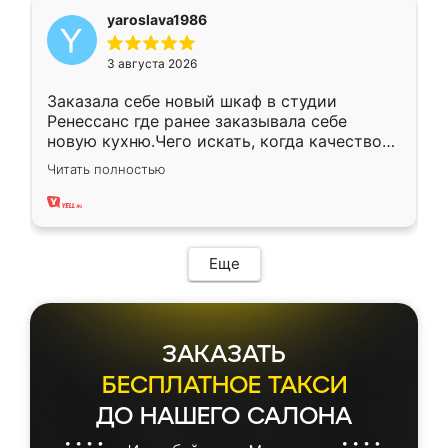
yaroslava1986
3 августа 2026
Заказала себе новый шкаф в студии
Ренессанс где ранее заказывала себе
новую кухню.Чего искать, когда качеством
вполне довольна. Служит кухня уже почти
Читать полностью
два года, нареканий нет.
Еще
ЗАКАЗАТЬ
БЕСПЛАТНОЕ ТАКСИ
ДО НАШЕГО САЛОНА