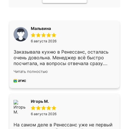
Мальвина
6 августа 2026
Заказывала кухню в Ренессанс, осталась
очень довольна. Менеджер всё быстро
посчитала, на вопросы отвечала сразу.
Замерщик приехал в субботу, подошёл к
Читать полностью
делу со всей ответственностью. Собрали
за день, ребята работали аккуратно, даже
пыли почти не было. Качество отличное,
ящики ходят плавно, ничего не скрипит.
Всё подошло как влитое.
Игорь М.
6 августа 2026
На самом деле в Ренессанс уже не первый