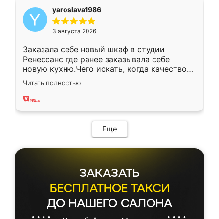
yaroslava1986
3 августа 2026
Заказала себе новый шкаф в студии
Ренессанс где ранее заказывала себе
новую кухню.Чего искать, когда качеством
вполне довольна. Служит кухня уже почти
Читать полностью
два года, нареканий нет.
Еще
ЗАКАЗАТЬ
БЕСПЛАТНОЕ ТАКСИ
ДО НАШЕГО САЛОНА