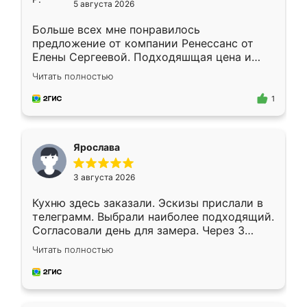
5 августа 2026
Больше всех мне понравилось
предложение от компании Ренессанс от
Елены Сергеевой. Подходяшщая цена и
короткие сроки изготовления. Приехавший
Читать полностью
для замера сотрудник Владислав
предложил по моему эскизу самый
1
подходящий вариант шкафа. Немного его
видоизменил, получилось даже лучше, чем
я хотела.
Ярослава
3 августа 2026
Кухню здесь заказали. Эскизы прислали в
телеграмм. Выбрали наиболее подходящий.
Согласовали день для замера. Через 3
недели кухня была уже готова. Остались
Читать полностью
довольны работой. Спасибо Ренессанс
мебель за качественную работу!