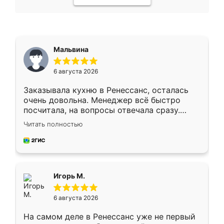
Мальвина
6 августа 2026
Заказывала кухню в Ренессанс, осталась
очень довольна. Менеджер всё быстро
посчитала, на вопросы отвечала сразу.
Замерщик приехал в субботу, подошёл к
Читать полностью
делу со всей ответственностью. Собрали
за день, ребята работали аккуратно, даже
пыли почти не было. Качество отличное,
ящики ходят плавно, ничего не скрипит.
Всё подошло как влитое.
Игорь М.
6 августа 2026
На самом деле в Ренессанс уже не первый