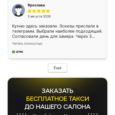
я хотела.
Ярослава
3 августа 2026
Кухню здесь заказали. Эскизы прислали в
телеграмм. Выбрали наиболее подходящий.
Согласовали день для замера. Через 3
недели кухня была уже готова. Остались
Читать полностью
довольны работой. Спасибо Ренессанс
мебель за качественную работу!
Еще
ЗАКАЗАТЬ
БЕСПЛАТНОЕ ТАКСИ
ДО НАШЕГО САЛОНА