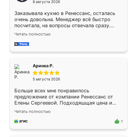
6 августа 2026
мебели буду заказывать только здесь.
Заказывала кухню в Ренессанс, осталась
очень довольна. Менеджер всё быстро
посчитала, на вопросы отвечала сразу.
Замерщик приехал в субботу, подошёл к
Читать полностью
делу со всей ответственностью. Собрали
за день, ребята работали аккуратно, даже
пыли почти не было. Качество отличное,
ящики ходят плавно, ничего не скрипит.
Всё подошло как влитое.
Аринка Р.
5 августа 2026
Больше всех мне понравилось
предложение от компании Ренессанс от
Елены Сергеевой. Подходяшщая цена и
короткие сроки изготовления. Приехавший
Читать полностью
для замера сотрудник Владислав
предложил по моему эскизу самый
1
подходящий вариант шкафа. Немного его
видоизменил, получилось даже лучше, чем