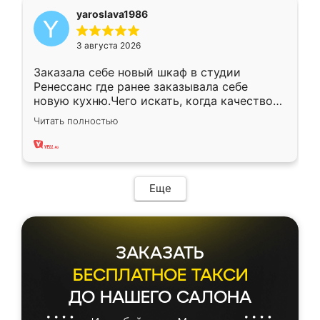
yaroslava1986
3 августа 2026
Заказала себе новый шкаф в студии
Ренессанс где ранее заказывала себе
новую кухню.Чего искать, когда качеством
вполне довольна. Служит кухня уже почти
Читать полностью
два года, нареканий нет.
Еще
ЗАКАЗАТЬ
БЕСПЛАТНОЕ ТАКСИ
ДО НАШЕГО САЛОНА