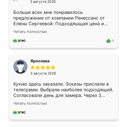
5 августа 2026
Больше всех мне понравилось
предложение от компании Ренессанс от
Елены Сергеевой. Подходяшщая цена и
короткие сроки изготовления. Приехавший
Читать полностью
для замера сотрудник Владислав
предложил по моему эскизу самый
1
подходящий вариант шкафа. Немного его
видоизменил, получилось даже лучше, чем
я хотела.
Ярослава
3 августа 2026
Кухню здесь заказали. Эскизы прислали в
телеграмм. Выбрали наиболее подходящий.
Согласовали день для замера. Через 3
недели кухня была уже готова. Остались
Читать полностью
довольны работой. Спасибо Ренессанс
мебель за качественную работу!