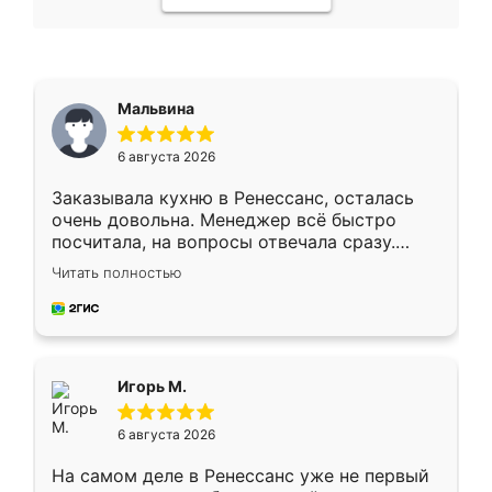
Мальвина
6 августа 2026
Заказывала кухню в Ренессанс, осталась
очень довольна. Менеджер всё быстро
посчитала, на вопросы отвечала сразу.
Замерщик приехал в субботу, подошёл к
Читать полностью
делу со всей ответственностью. Собрали
за день, ребята работали аккуратно, даже
пыли почти не было. Качество отличное,
ящики ходят плавно, ничего не скрипит.
Всё подошло как влитое.
Игорь М.
6 августа 2026
На самом деле в Ренессанс уже не первый