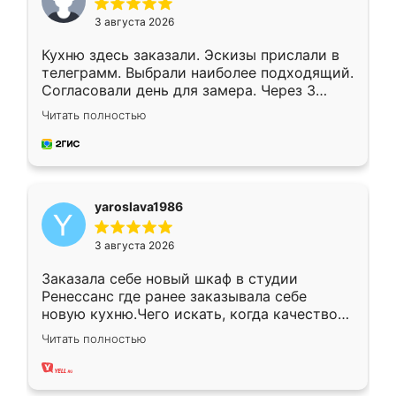
3 августа 2026
Кухню здесь заказали. Эскизы прислали в
телеграмм. Выбрали наиболее подходящий.
Согласовали день для замера. Через 3
недели кухня была уже готова. Остались
Читать полностью
довольны работой. Спасибо Ренессанс
мебель за качественную работу!
yaroslava1986
3 августа 2026
Заказала себе новый шкаф в студии
Ренессанс где ранее заказывала себе
новую кухню.Чего искать, когда качеством
вполне довольна. Служит кухня уже почти
Читать полностью
два года, нареканий нет.