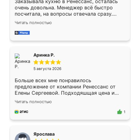
Заказывала кухню в Ренессанс, осталась
очень довольна. Менеджер всё быстро
посчитала, на вопросы отвечала сразу.
Замерщик приехал в субботу, подошёл к
Читать полностью
делу со всей ответственностью. Собрали
за день, ребята работали аккуратно, даже
пыли почти не было. Качество отличное,
ящики ходят плавно, ничего не скрипит.
Всё подошло как влитое.
Аринка Р.
5 августа 2026
Больше всех мне понравилось
предложение от компании Ренессанс от
Елены Сергеевой. Подходяшщая цена и
короткие сроки изготовления. Приехавший
Читать полностью
для замера сотрудник Владислав
предложил по моему эскизу самый
1
подходящий вариант шкафа. Немного его
видоизменил, получилось даже лучше, чем
я хотела.
Ярослава