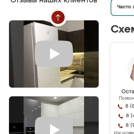
Отзывы наших клиентов
Часто 
Схе
Оста
Позвон
8 (
8 (
8 (
Или оставь