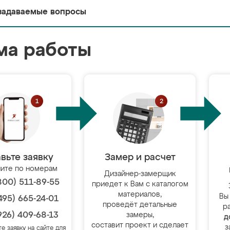
задаваемые вопросы
ма работы
вьте заявку
Замер и расчет
ите по номерам
Дизайнер-замерщик
800) 511-89-55
приедет к Вам с каталогом
материалов,
Вы
495) 665-24-01
проведёт детальные
р
926) 409-68-13
замеры,
д
составит проект и сделает
з
те заявку на сайте для