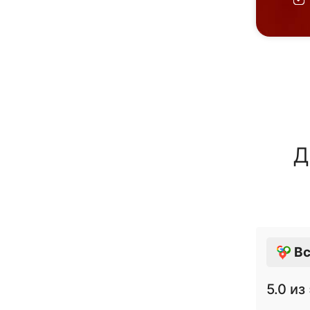
Д
Вс
5.0
из 