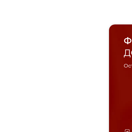
Ф
Д
Ост