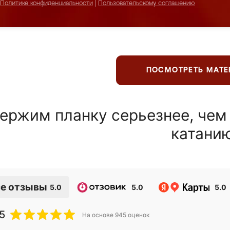
Политике конфиденциальности
|
Пользовательскому соглашению
ПОСМОТРЕТЬ МАТ
ержим планку серьезнее, чем
катани
е отзывы
5.0
5.0
5.0
5
На основе
945
оценок