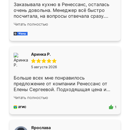
Заказывала кухню в Ренессанс, осталась
очень довольна. Менеджер всё быстро
посчитала, на вопросы отвечала сразу.
Замерщик приехал в субботу, подошёл к
Читать полностью
делу со всей ответственностью. Собрали
за день, ребята работали аккуратно, даже
пыли почти не было. Качество отличное,
ящики ходят плавно, ничего не скрипит.
Всё подошло как влитое.
Аринка Р.
5 августа 2026
Больше всех мне понравилось
предложение от компании Ренессанс от
Елены Сергеевой. Подходяшщая цена и
короткие сроки изготовления. Приехавший
Читать полностью
для замера сотрудник Владислав
предложил по моему эскизу самый
1
подходящий вариант шкафа. Немного его
видоизменил, получилось даже лучше, чем
я хотела.
Ярослава