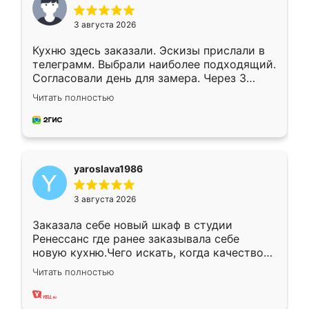
3 августа 2026
Кухню здесь заказали. Эскизы прислали в
телеграмм. Выбрали наиболее подходящий.
Согласовали день для замера. Через 3
недели кухня была уже готова. Остались
Читать полностью
довольны работой. Спасибо Ренессанс
мебель за качественную работу!
yaroslava1986
3 августа 2026
Заказала себе новый шкаф в студии
Ренессанс где ранее заказывала себе
новую кухню.Чего искать, когда качеством
вполне довольна. Служит кухня уже почти
Читать полностью
два года, нареканий нет.