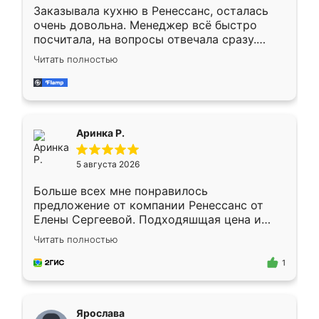
Заказывала кухню в Ренессанс, осталась
очень довольна. Менеджер всё быстро
посчитала, на вопросы отвечала сразу.
Замерщик приехал в субботу, подошёл к
Читать полностью
делу со всей ответственностью. Собрали
за день, ребята работали аккуратно, даже
пыли почти не было. Качество отличное,
ящики ходят плавно, ничего не скрипит.
Всё подошло как влитое.
Аринка Р.
5 августа 2026
Больше всех мне понравилось
предложение от компании Ренессанс от
Елены Сергеевой. Подходяшщая цена и
короткие сроки изготовления. Приехавший
Читать полностью
для замера сотрудник Владислав
предложил по моему эскизу самый
1
подходящий вариант шкафа. Немного его
видоизменил, получилось даже лучше, чем
я хотела.
Ярослава