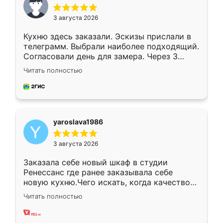
3 августа 2026
Кухню здесь заказали. Эскизы прислали в
телеграмм. Выбрали наиболее подходящий.
Согласовали день для замера. Через 3
недели кухня была уже готова. Остались
Читать полностью
довольны работой. Спасибо Ренессанс
мебель за качественную работу!
yaroslava1986
3 августа 2026
Заказала себе новый шкаф в студии
Ренессанс где ранее заказывала себе
новую кухню.Чего искать, когда качеством
вполне довольна. Служит кухня уже почти
Читать полностью
два года, нареканий нет.