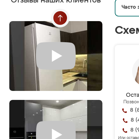
Отзывы наших клиентов
Часто 
Схе
Оста
Позвон
8 (
8 (
8 (
Или оставь