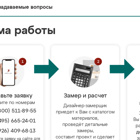
задаваемые вопросы
ма работы
вьте заявку
Замер и расчет
ите по номерам
Дизайнер-замерщик
800) 511-89-55
приедет к Вам с каталогом
материалов,
Вы
495) 665-24-01
проведёт детальные
р
926) 409-68-13
замеры,
д
составит проект и сделает
з
те заявку на сайте для