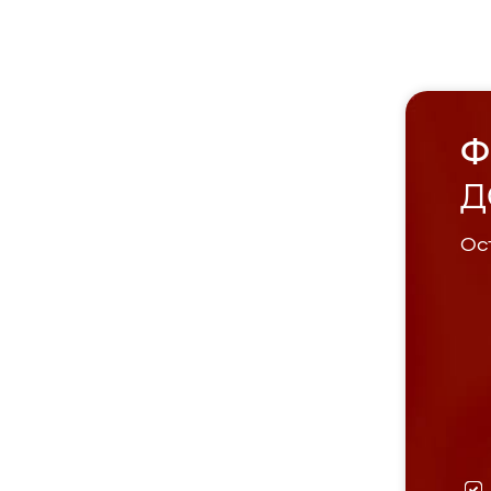
Ф
Д
Ост