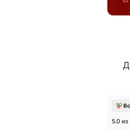
Д
Вс
5.0
из 