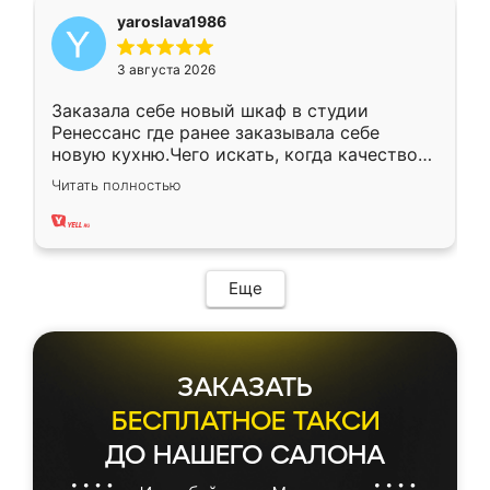
yaroslava1986
3 августа 2026
Заказала себе новый шкаф в студии
Ренессанс где ранее заказывала себе
новую кухню.Чего искать, когда качеством
вполне довольна. Служит кухня уже почти
Читать полностью
два года, нареканий нет.
Еще
ЗАКАЗАТЬ
БЕСПЛАТНОЕ ТАКСИ
ДО НАШЕГО САЛОНА