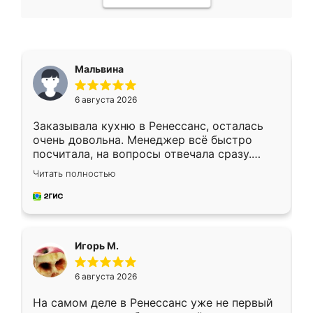
Мальвина
6 августа 2026
Заказывала кухню в Ренессанс, осталась
очень довольна. Менеджер всё быстро
посчитала, на вопросы отвечала сразу.
Замерщик приехал в субботу, подошёл к
Читать полностью
делу со всей ответственностью. Собрали
за день, ребята работали аккуратно, даже
пыли почти не было. Качество отличное,
ящики ходят плавно, ничего не скрипит.
Всё подошло как влитое.
Игорь М.
6 августа 2026
На самом деле в Ренессанс уже не первый