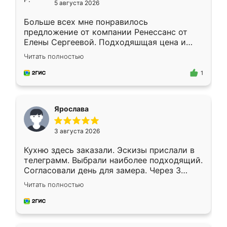
5 августа 2026
Больше всех мне понравилось
предложение от компании Ренессанс от
Елены Сергеевой. Подходяшщая цена и
короткие сроки изготовления. Приехавший
Читать полностью
для замера сотрудник Владислав
предложил по моему эскизу самый
1
подходящий вариант шкафа. Немного его
видоизменил, получилось даже лучше, чем
я хотела.
Ярослава
3 августа 2026
Кухню здесь заказали. Эскизы прислали в
телеграмм. Выбрали наиболее подходящий.
Согласовали день для замера. Через 3
недели кухня была уже готова. Остались
Читать полностью
довольны работой. Спасибо Ренессанс
мебель за качественную работу!