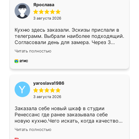
я хотела.
Ярослава
3 августа 2026
Кухню здесь заказали. Эскизы прислали в
телеграмм. Выбрали наиболее подходящий.
Согласовали день для замера. Через 3
недели кухня была уже готова. Остались
Читать полностью
довольны работой. Спасибо Ренессанс
мебель за качественную работу!
yaroslava1986
3 августа 2026
Заказала себе новый шкаф в студии
Ренессанс где ранее заказывала себе
новую кухню.Чего искать, когда качеством
вполне довольна. Служит кухня уже почти
Читать полностью
два года, нареканий нет.