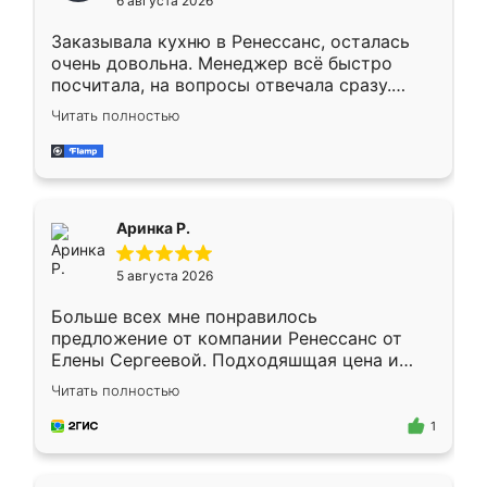
6 августа 2026
мебели буду заказывать только здесь.
Заказывала кухню в Ренессанс, осталась
очень довольна. Менеджер всё быстро
посчитала, на вопросы отвечала сразу.
Замерщик приехал в субботу, подошёл к
Читать полностью
делу со всей ответственностью. Собрали
за день, ребята работали аккуратно, даже
пыли почти не было. Качество отличное,
ящики ходят плавно, ничего не скрипит.
Всё подошло как влитое.
Аринка Р.
5 августа 2026
Больше всех мне понравилось
предложение от компании Ренессанс от
Елены Сергеевой. Подходяшщая цена и
короткие сроки изготовления. Приехавший
Читать полностью
для замера сотрудник Владислав
предложил по моему эскизу самый
1
подходящий вариант шкафа. Немного его
видоизменил, получилось даже лучше, чем