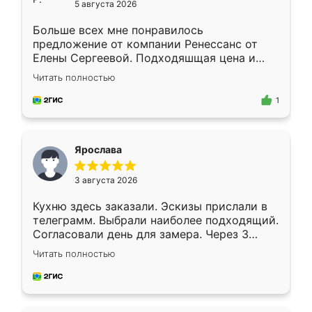
5 августа 2026
Больше всех мне понравилось
предложение от компании Ренессанс от
Елены Сергеевой. Подходяшщая цена и
короткие сроки изготовления. Приехавший
Читать полностью
для замера сотрудник Владислав
предложил по моему эскизу самый
1
подходящий вариант шкафа. Немного его
видоизменил, получилось даже лучше, чем
я хотела.
Ярослава
3 августа 2026
Кухню здесь заказали. Эскизы прислали в
телеграмм. Выбрали наиболее подходящий.
Согласовали день для замера. Через 3
недели кухня была уже готова. Остались
Читать полностью
довольны работой. Спасибо Ренессанс
мебель за качественную работу!