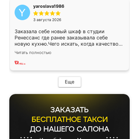
yaroslava1986
3 августа 2026
Заказала себе новый шкаф в студии
Ренессанс где ранее заказывала себе
новую кухню.Чего искать, когда качеством
вполне довольна. Служит кухня уже почти
Читать полностью
два года, нареканий нет.
Еще
ЗАКАЗАТЬ
БЕСПЛАТНОЕ ТАКСИ
ДО НАШЕГО САЛОНА