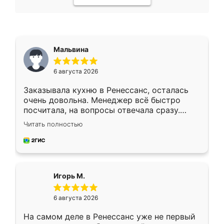
Мальвина
6 августа 2026
Заказывала кухню в Ренессанс, осталась
очень довольна. Менеджер всё быстро
посчитала, на вопросы отвечала сразу.
Замерщик приехал в субботу, подошёл к
Читать полностью
делу со всей ответственностью. Собрали
за день, ребята работали аккуратно, даже
пыли почти не было. Качество отличное,
ящики ходят плавно, ничего не скрипит.
Всё подошло как влитое.
Игорь М.
6 августа 2026
На самом деле в Ренессанс уже не первый